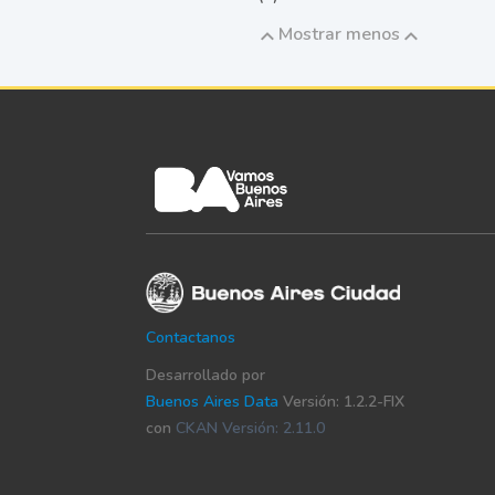
Mostrar menos
Contactanos
Desarrollado por
Buenos Aires Data
Versión: 1.2.2-FIX
con
CKAN Versión: 2.11.0