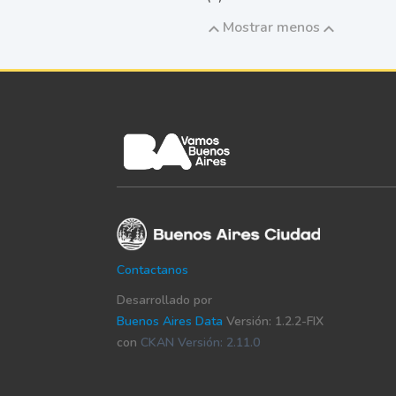
Mostrar menos
Contactanos
Desarrollado por
Buenos Aires Data
Versión: 1.2.2-FIX
con
CKAN Versión: 2.11.0