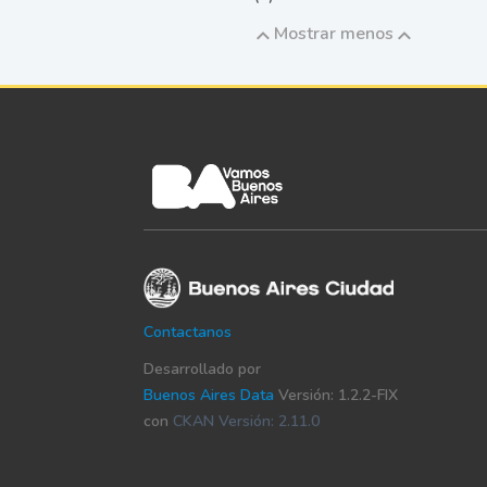
Mostrar menos
Contactanos
Desarrollado por
Buenos Aires Data
Versión: 1.2.2-FIX
con
CKAN Versión: 2.11.0