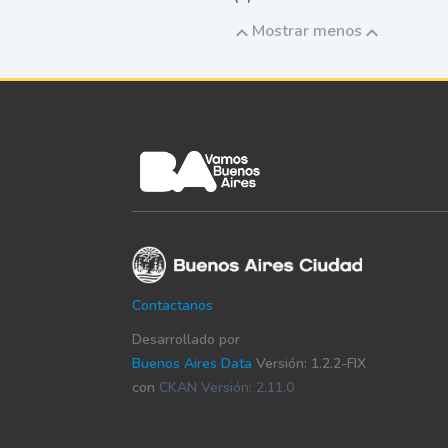
Mostrar menos
Contactanos
Desarrollado por
Buenos Aires Data
Versión: 1.2.2-FIX
con
CKAN Versión: 2.11.0