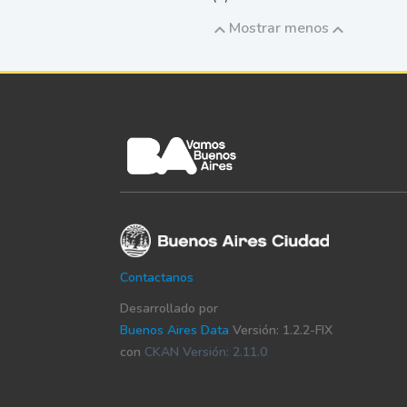
Mostrar menos
Contactanos
Desarrollado por
Buenos Aires Data
Versión: 1.2.2-FIX
con
CKAN Versión: 2.11.0