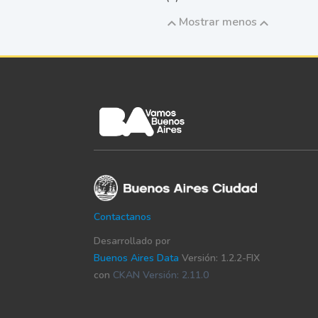
Mostrar menos
Contactanos
Desarrollado por
Buenos Aires Data
Versión: 1.2.2-FIX
con
CKAN Versión: 2.11.0