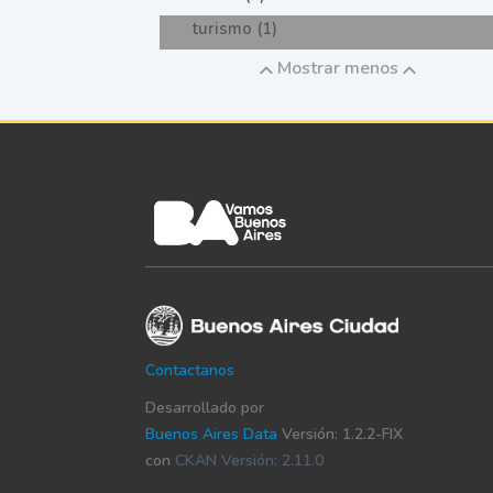
turismo (1)
Mostrar menos
Contactanos
Desarrollado por
Buenos Aires Data
Versión: 1.2.2-FIX
con
CKAN Versión: 2.11.0