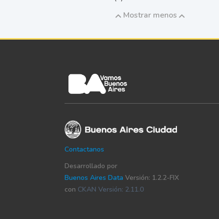
Mostrar menos
Contactanos
Desarrollado por
Buenos Aires Data
Versión: 1.2.2-FIX
con
CKAN Versión: 2.11.0