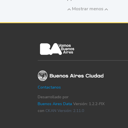
Mostrar menos
Contactanos
Desarrollado por
Buenos Aires Data
Versión: 1.2.2-FIX
con
CKAN Versión: 2.11.0