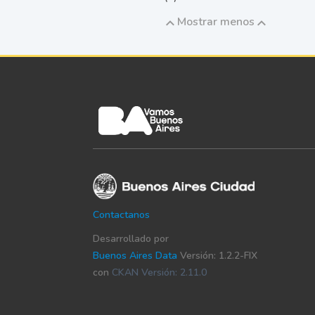
Mostrar menos
Contactanos
Desarrollado por
Buenos Aires Data
Versión: 1.2.2-FIX
con
CKAN Versión: 2.11.0