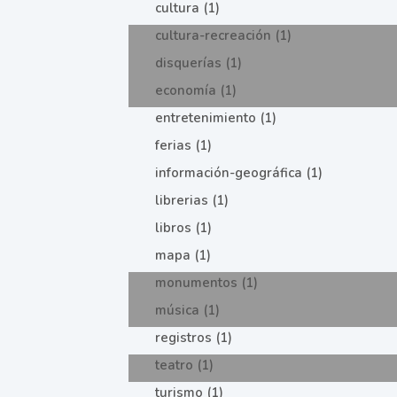
cultura (1)
cultura-recreación (1)
disquerías (1)
economía (1)
entretenimiento (1)
ferias (1)
información-geográfica (1)
librerias (1)
libros (1)
mapa (1)
monumentos (1)
música (1)
registros (1)
teatro (1)
turismo (1)