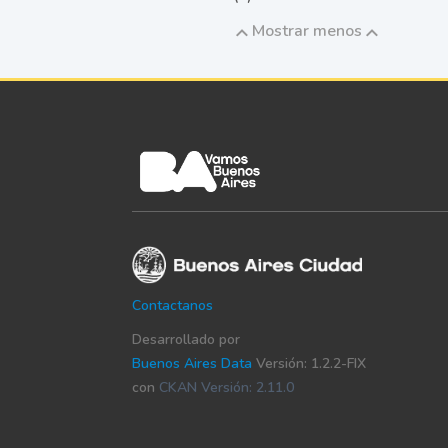
Mostrar menos
Contactanos
Desarrollado por
Buenos Aires Data
Versión: 1.2.2-FIX
con
CKAN Versión: 2.11.0