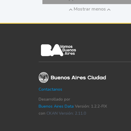
Mostrar menos
Contactanos
Desarrollado por
Buenos Aires Data
Versión: 1.2.2-FIX
con
CKAN Versión: 2.11.0