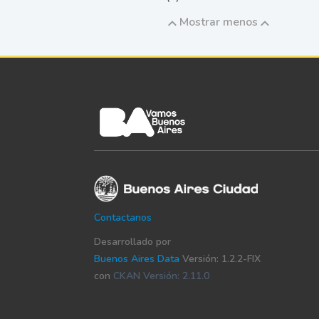
Mostrar menos
Contactanos
Desarrollado por
Buenos Aires Data
Versión: 1.2.2-FIX
con
CKAN Versión: 2.11.0