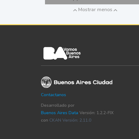
Mostrar menos
Contactanos
Desarrollado por
Buenos Aires Data
Versión: 1.2.2-FIX
con
CKAN Versión: 2.11.0