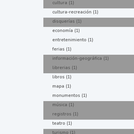
cultura (1)
cultura-recreación (1)
disquerías (1)
economía (1)
entretenimiento (1)
ferias (1)
información-geográfica (1)
librerias (1)
libros (1)
mapa (1)
monumentos (1)
música (1)
registros (1)
teatro (1)
turismo (1)