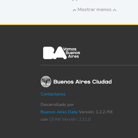
Mostrar menos
Contactanos
Desarrollado por
Buenos Aires Data
Versión: 1.2.2-FIX
con
CKAN Versión: 2.11.0