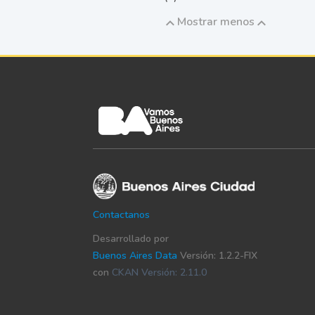
Mostrar menos
Contactanos
Desarrollado por
Buenos Aires Data
Versión: 1.2.2-FIX
con
CKAN Versión: 2.11.0