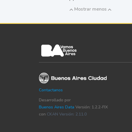
Mostrar menos
Contactanos
Desarrollado por
Buenos Aires Data
Versión: 1.2.2-FIX
con
CKAN Versión: 2.11.0