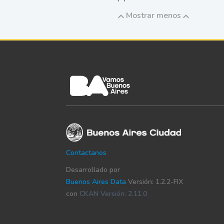
Mostrar menos
Contactanos
Desarrollado por
Buenos Aires Data
Versión: 1.2.2-FIX
con
CKAN Versión: 2.11.0