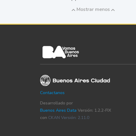
Mostrar menos
Contactanos
Desarrollado por
Buenos Aires Data
Versión: 1.2.2-FIX
con
CKAN Versión: 2.11.0