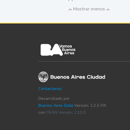
Mostrar menos
Contactanos
Desarrollado por
Buenos Aires Data
Versión: 1.2.2-FIX
con
CKAN Versión: 2.11.0