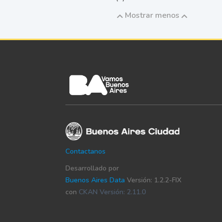
Mostrar menos
Contactanos
Desarrollado por
Buenos Aires Data
Versión: 1.2.2-FIX
con
CKAN Versión: 2.11.0