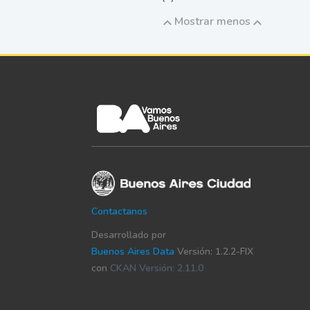
Mostrar menos
Contactanos
Desarrollado por
Buenos Aires Data
Versión: 1.2.2-FIX
con
CKAN Versión: 2.11.0