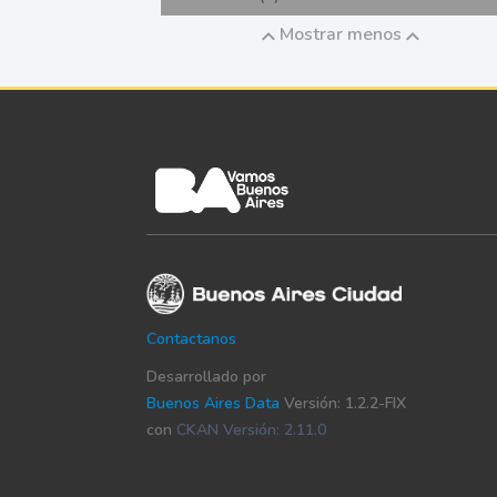
Mostrar menos
Contactanos
Desarrollado por
Buenos Aires Data
Versión: 1.2.2-FIX
con
CKAN Versión: 2.11.0