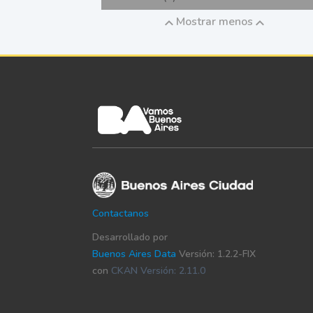
Mostrar menos
Contactanos
Desarrollado por
Buenos Aires Data
Versión: 1.2.2-FIX
con
CKAN Versión: 2.11.0