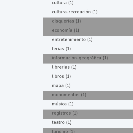
cultura (1)
cultura-recreación (1)
disquerías (1)
economía (1)
entretenimiento (1)
ferias (1)
información-geográfica (1)
librerias (1)
libros (1)
mapa (1)
monumentos (1)
música (1)
registros (1)
teatro (1)
turismo (1)