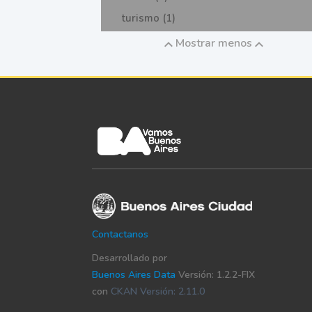
turismo (1)
Mostrar menos
Contactanos
Desarrollado por
Buenos Aires Data
Versión: 1.2.2-FIX
con
CKAN Versión: 2.11.0