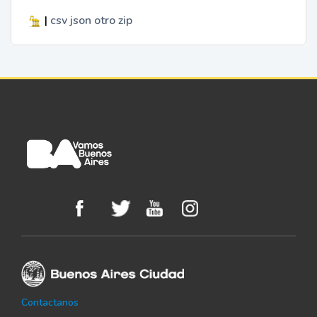
|
csv
json
otro
zip
Contactanos