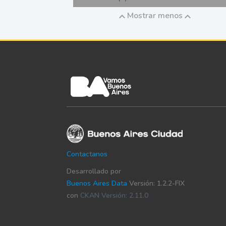
Mostrar menos
Contactanos
Desarrollado por
Buenos Aires Data
Versión: 1.2.2-FIX
con
CKAN Versión: 2.11.0