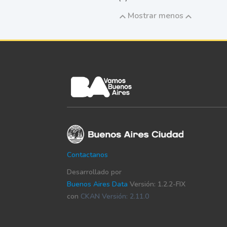
Mostrar menos
Contactanos
Desarrollado por
Buenos Aires Data
Versión: 1.2.2-FIX
con
CKAN Versión: 2.11.0