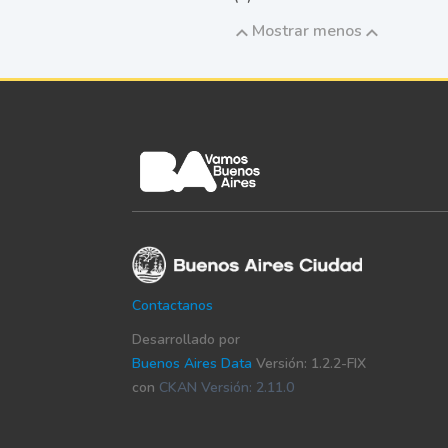
Mostrar menos
Contactanos
Desarrollado por
Buenos Aires Data
Versión: 1.2.2-FIX
con
CKAN Versión: 2.11.0