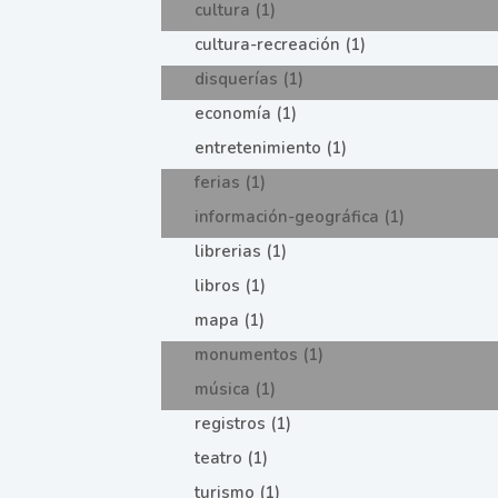
cultura (1)
cultura-recreación (1)
disquerías (1)
economía (1)
entretenimiento (1)
ferias (1)
información-geográfica (1)
librerias (1)
libros (1)
mapa (1)
monumentos (1)
música (1)
registros (1)
teatro (1)
turismo (1)