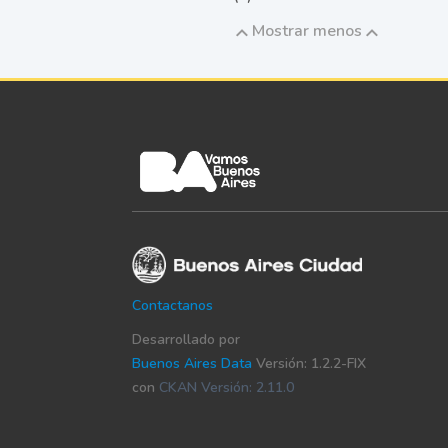
Mostrar menos
Contactanos
Desarrollado por
Buenos Aires Data
Versión: 1.2.2-FIX
con
CKAN Versión: 2.11.0