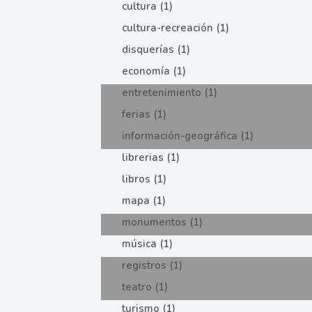
cultura (1)
cultura-recreación (1)
disquerías (1)
economía (1)
entretenimiento (1)
ferias (1)
información-geográfica (1)
librerias (1)
libros (1)
mapa (1)
monumentos (1)
música (1)
registros (1)
teatro (1)
turismo (1)