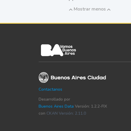
Mostrar menos
Contactanos
Desarrollado por
Buenos Aires Data
Versión: 1.2.2-FIX
con
CKAN Versión: 2.11.0