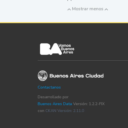
Mostrar menos
Contactanos
Desarrollado por
Buenos Aires Data
Versión: 1.2.2-FIX
con
CKAN Versión: 2.11.0