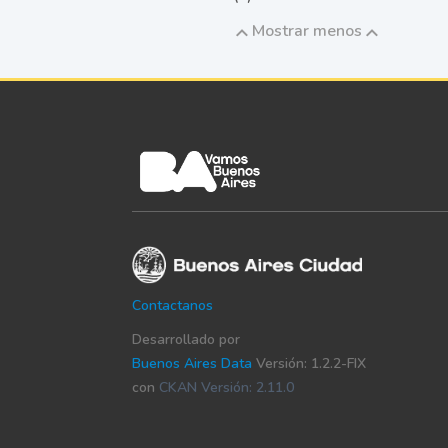
Mostrar menos
Contactanos
Desarrollado por
Buenos Aires Data
Versión: 1.2.2-FIX
con
CKAN Versión: 2.11.0