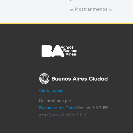
Mostrar menos
Contactanos
Desarrollado por
Buenos Aires Data
Versión: 1.2.2-FIX
con
CKAN Versión: 2.11.0