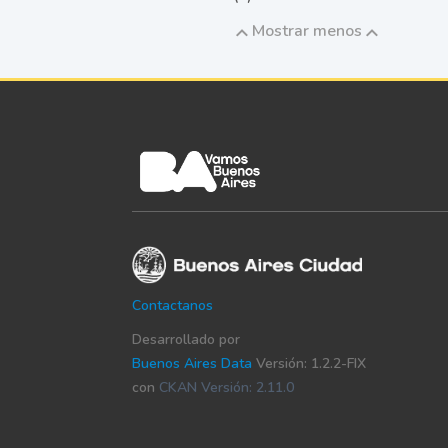
Mostrar menos
Contactanos
Desarrollado por
Buenos Aires Data
Versión: 1.2.2-FIX
con
CKAN Versión: 2.11.0