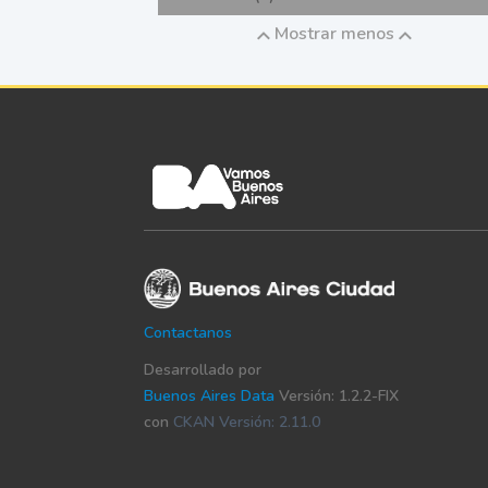
Mostrar menos
Contactanos
Desarrollado por
Buenos Aires Data
Versión: 1.2.2-FIX
con
CKAN Versión: 2.11.0