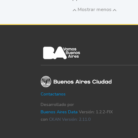
Mostrar menos
Contactanos
Desarrollado por
Buenos Aires Data
Versión: 1.2.2-FIX
con
CKAN Versión: 2.11.0