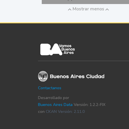
Mostrar menos
Contactanos
Desarrollado por
Buenos Aires Data
Versión: 1.2.2-FIX
con
CKAN Versión: 2.11.0