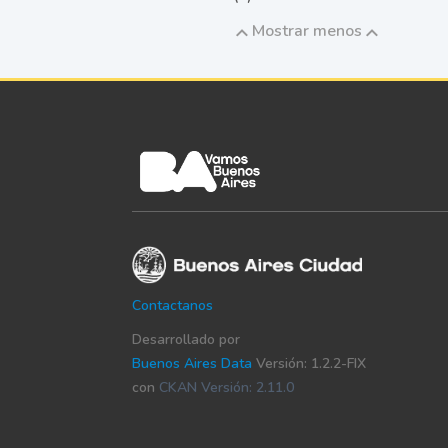
Mostrar menos
Contactanos
Desarrollado por
Buenos Aires Data
Versión: 1.2.2-FIX
con
CKAN Versión: 2.11.0