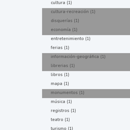
cultura (1)
cultura-recreación (1)
disquerías (1)
economía (1)
entretenimiento (1)
ferias (1)
información-geográfica (1)
librerias (1)
libros (1)
mapa (1)
monumentos (1)
música (1)
registros (1)
teatro (1)
turismo (1)