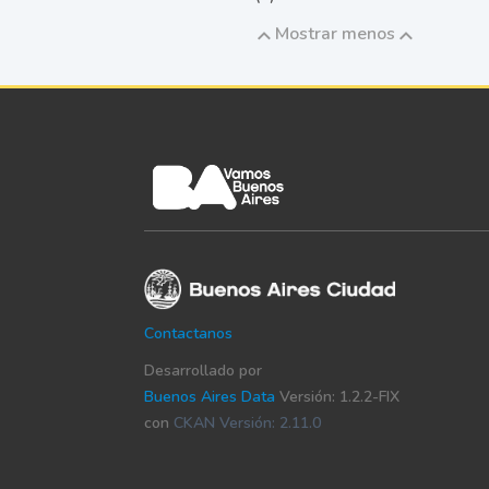
Mostrar menos
Contactanos
Desarrollado por
Buenos Aires Data
Versión: 1.2.2-FIX
con
CKAN Versión: 2.11.0