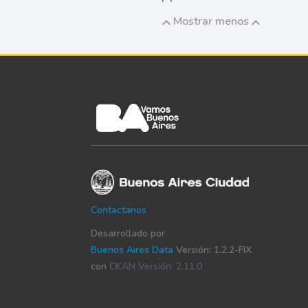
Mostrar menos
Contactanos
Desarrollado por
Buenos Aires Data
Versión: 1.2.2-FIX
con
CKAN Versión: 2.11.0