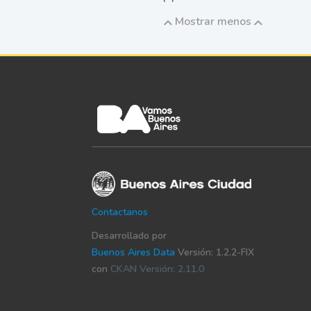
Mostrar menos
Contactanos
Desarrollado por
Buenos Aires Data
Versión: 1.2.2-FIX
con
CKAN Versión: 2.11.0