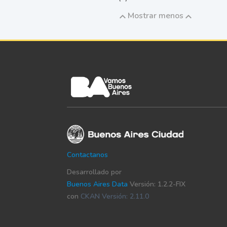
Mostrar menos
Contactanos
Desarrollado por
Buenos Aires Data
Versión: 1.2.2-FIX
con
CKAN Versión: 2.11.0