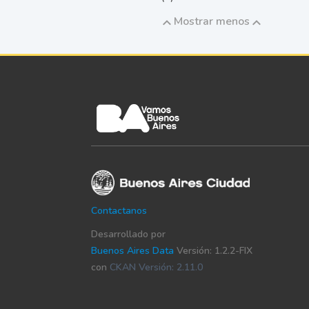
Mostrar menos
Contactanos
Desarrollado por
Buenos Aires Data
Versión: 1.2.2-FIX
con
CKAN Versión: 2.11.0