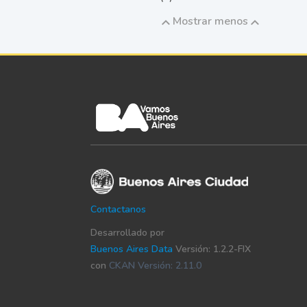
Mostrar menos
Contactanos
Desarrollado por
Buenos Aires Data
Versión: 1.2.2-FIX
con
CKAN Versión: 2.11.0