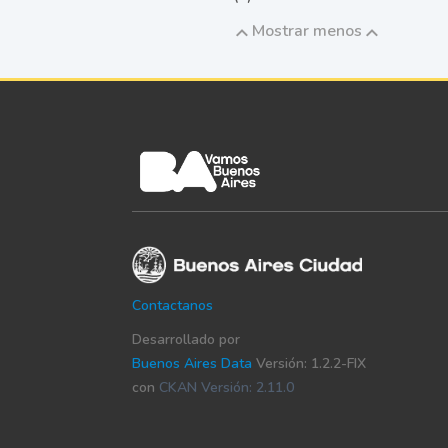
Mostrar menos
Contactanos
Desarrollado por
Buenos Aires Data
Versión: 1.2.2-FIX
con
CKAN Versión: 2.11.0