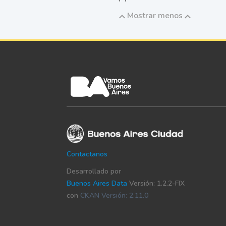
Mostrar menos
Contactanos
Desarrollado por
Buenos Aires Data
Versión: 1.2.2-FIX
con
CKAN Versión: 2.11.0