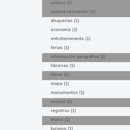
cultura (1)
cultura-recreación (1)
disquerías (1)
economía (1)
entretenimiento (1)
ferias (1)
información-geográfica (1)
librerias (1)
libros (1)
mapa (1)
monumentos (1)
música (1)
registros (1)
teatro (1)
turismo (1)