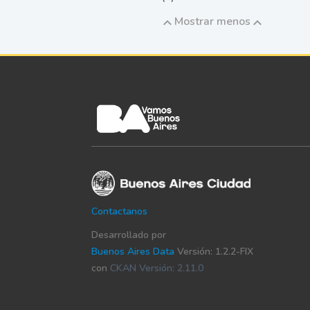
Mostrar menos
Contactanos
Desarrollado por
Buenos Aires Data
Versión: 1.2.2-FIX
con
CKAN Versión: 2.11.0