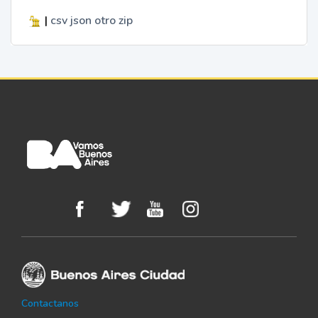
|
csv
json
otro
zip
Contactanos