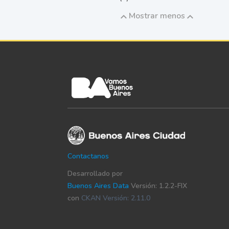
Mostrar menos
Contactanos
Desarrollado por
Buenos Aires Data
Versión: 1.2.2-FIX
con
CKAN Versión: 2.11.0